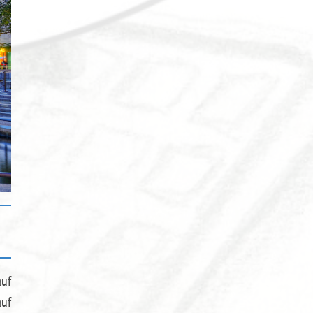
auf
uf