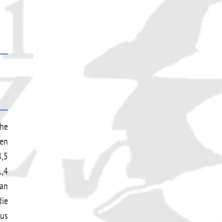
he
ten
8,5
1,4
ran
die
kus