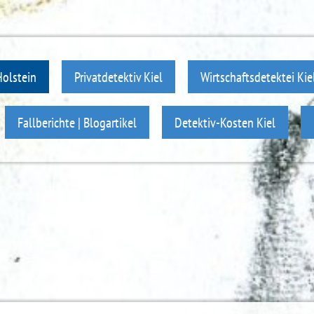
Holstein
Privatdetektiv Kiel
Wirtschaftsdetektei Kie
Fallberichte | Blogartikel
Detektiv-Kosten Kiel