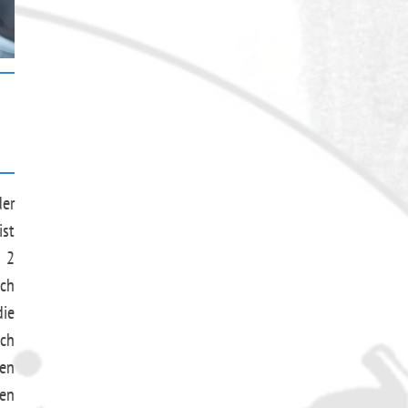
der
ist
e 2
uch
ie
uch
den
hen