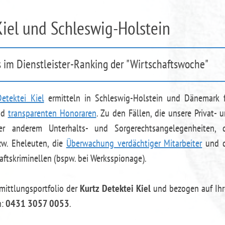
Kiel und Schleswig-Holstein
 im Dienstleister-Ranking der "Wirtschaftswoche"
etektei Kiel
ermitteln in Schleswig-Holstein und Dänemark 
und
transparenten Honoraren
. Zu den Fällen, die unsere Privat- 
nter anderem Unterhalts- und Sorgerechtsangelegenheiten, 
w. Eheleuten, die
Überwachung verdächtiger Mitarbeiter
und d
ftskriminellen (bspw. bei Werksspionage).
rmittlungsportfolio der
Kurtz Detektei Kiel
und bezogen auf Ih
n:
0431 3057 0053
.