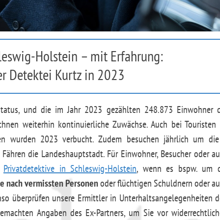
hleswig-Holstein – mit Erfahrung:
r Detektei Kurtz in 2023
status, und die im Jahr 2023 gezählten 248.873 Einwohner 
chnen weiterhin kontinuierliche Zuwächse. Auch bei Touristen 
ngen wurden 2023 verbucht. Zudem besuchen jährlich um di
nd Fähren die Landeshauptstadt. Für Einwohner, Besucher oder a
e
Privatdetektive in Schleswig-Holstein
, wenn es bspw. um d
e nach vermissten Personen
oder flüchtigen Schuldnern oder a
so überprüfen unsere Ermittler in Unterhaltsangelegenheiten 
emachten Angaben des Ex-Partners, um Sie vor widerrechtlic