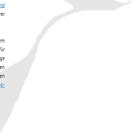
und
er
em
ür
ge
hen
ten
ig-