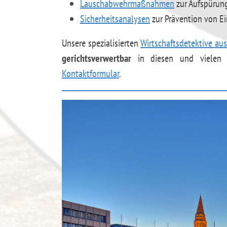
Lauschabwehrmaßnahmen
zur Aufspürun
Sicherheitsanalysen
zur Prävention von E
Unsere spezialisierten
Wirtschaftsdetektive au
gerichtsverwertbar
in diesen und vielen 
Kontaktformular
.