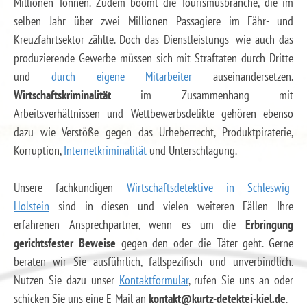
Millionen Tonnen. Zudem boomt die Tourismusbranche, die im
selben Jahr über zwei Millionen Passagiere im Fähr- und
Kreuzfahrtsektor zählte. Doch das Dienstleistungs- wie auch das
produzierende Gewerbe müssen sich mit Straftaten durch Dritte
und
durch eigene Mitarbeiter
auseinandersetzen.
Wirtschaftskriminalität
im Zusammenhang mit
Arbeitsverhältnissen und Wettbewerbsdelikte gehören ebenso
dazu wie Verstöße gegen das Urheberrecht, Produktpiraterie,
Korruption,
Internetkriminalität
und Unterschlagung.
Unsere fachkundigen
Wirtschaftsdetektive in Schleswig-
Holstein
sind in diesen und vielen weiteren Fällen Ihre
erfahrenen Ansprechpartner, wenn es um die
Erbringung
gerichtsfester Beweise
gegen den oder die Täter geht. Gerne
beraten wir Sie ausführlich, fallspezifisch und unverbindlich.
Nutzen Sie dazu unser
Kontaktformular
, rufen Sie uns an oder
schicken Sie uns eine E-Mail an
kontakt@kurtz-detektei-kiel.de
.