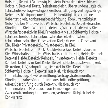
Holstein, Detektei Schleswig-Holstein, Privatdetektiv Schleswig-
Holstein, Detektei Kurtz, Freizeitausgleich, Überstundenausgleich,
Fahrschule, vertragswidrige Zweitbeschäftigung, vertragswidrige
Nebenbeschäftigung, unerlaubte Nebentätigkeit, verbotene
Nebentätigkeit, Konkurrenzbeschäftigung, Konkurrenztätigket,
Nebenjob bei Mitbewerber, Wirtschaftsdetektiv, Detektivbranche,
Kündigung, Kieler Wirtschaftsdetektiv, Wirtschaftsdetektiv Kiel,
Wirtschaftsdetektiv in Kiel, Privatdetektiv aus Schleswig-Holstein,
Fahrtenschreiber, Fahrtenbuchschreiber, elektronischer
Fahrtenbuchschreiber, Observation Kiel, Observant, Observant
Kiel, Kieler Privatdetektiv, Privatdetektiv in Kiel,
Wirtschaftsdetektei in Kiel, Detektivbüro Kiel, Detektivbüro in
Kiel, Wirtschaftsermittler, Wirtschaftsermittler Kiel, Heide, Reinbek,
Detektei Heide, Detektiv Reinbek, Privatdetektiv Heide, Detektei
Reinbek, Detektiv in Kiel, Kieler Detektiv, Höchstgeschwindigkeit,
Diskretion, TÜV, Fahrprüfung, Detektei in Kiel, Detektei in
Schleswig-Holstein, Detektei aus Kiel, Missbrauch von
Firmenfahrzeug, Beweisermittlung, Vertragsstrafe, mündliche
Kündigung, Adressüberprüfung, Anschriftenüberprüfung,
Adressüberprüfung durch Detektiv, Missbrauch von
Firmenmaterial, Missbrauch von Firmeneigentum,
Zweckentfremdung Firmenwagen, verbotene Tätigkeit bei der
Konkurrenz