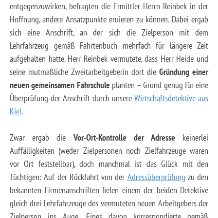
entgegenzuwirken, befragten die Ermittler Herrn Reinbek in der
Hoffnung, andere Ansatzpunkte eruieren zu können. Dabei ergab
sich eine Anschrift, an der sich die Zielperson mit dem
Lehrfahrzeug gemäß Fahrtenbuch mehrfach für längere Zeit
aufgehalten hatte. Herr Reinbek vermutete, dass Herr Heide und
seine mutmaßliche Zweitarbeitgeberin dort die
Gründung einer
neuen gemeinsamen Fahrschule
planten – Grund genug für eine
Überprüfung der Anschrift durch unsere
Wirtschaftsdetektive aus
Kiel
.
Zwar ergab die
Vor-Ort-Kontrolle der Adresse
keinerlei
Auffälligkeiten (weder Zielpersonen noch Zielfahrzeuge waren
vor Ort feststellbar), doch manchmal ist das Glück mit den
Tüchtigen: Auf der Rückfahrt von der
Adressüberprüfung
zu den
bekannten Firmenanschriften fielen einem der beiden Detektive
gleich drei Lehrfahrzeuge des vermuteten neuen Arbeitgebers der
Zielperson ins Auge. Eines davon korrespondierte gemäß